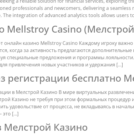
king a reliable solution for financial services, exploring t
easoned professionals and newcomers, delivering a seamless
. The integration of advanced analytics tools allows users t
 Mellstroy Casino (Мелстрой
нлайн казино Mellstroy Casino Каждому игроку важно чу
ется, когда за активность предлагаются дополнительные
зуя специальные предложения и программы лояльности
ля привлечения новых участников и удержания […]
з регистрации бесплатно М
ации в Мелстрой Казино В мире виртуальных развлече
трой Казино не требуя при этом формальных процедур 
ить удовольствие от процесса, не вкладываясь в начал
 это […]
з Мелстрой Казино