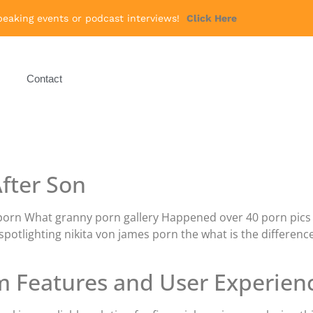
peaking events or podcast interviews!
Click Here
Contact
fter Son
porn What granny porn gallery Happened over 40 porn pics 
potlighting nikita von james porn the what is the differenc
rm Features and User Experien