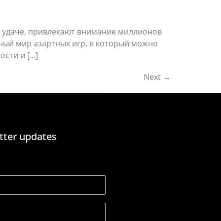
на удаче, привлекают внимание миллионов
ный мир азартных игр, в который можно
ости и […]
Next
→
tter updates