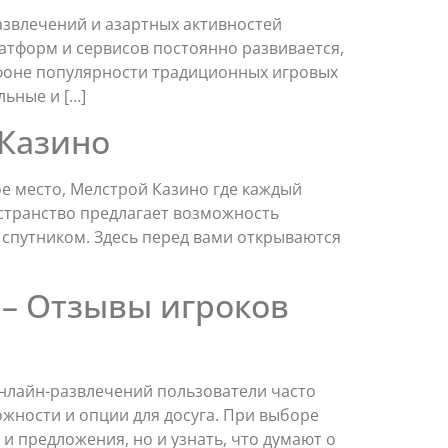
азвлечений и азартных активностей
атформ и сервисов постоянно развивается,
фоне популярности традиционных игровых
ьные и […]
 Казино
е место, Мелстрой Казино где каждый
странство предлагает возможность
 спутником. Здесь перед вами открываются
 – Отзывы игроков
онлайн-развлечений пользователи часто
жности и опции для досуга. При выборе
 предложения, но и узнать, что думают о