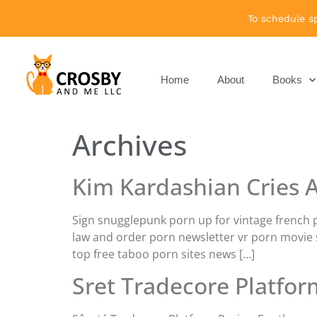
To schedule s
Home
About
Books
Archives
Kim Kardashian Cries A
Sign snugglepunk porn up for vintage french 
law and order porn newsletter vr porn movie s
top free taboo porn sites news […]
Sret Tradecore Platfo