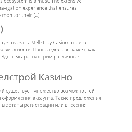
his ecosystem is a must. The extensive
 navigation experience that ensures
o monitor their […]
)
вствовать, Mellstroy Casino что его
 возможности. Наш раздел расскажет, как
. Здесь мы рассмотрим различные
елстрой Казино
ний существует множество возможностей
и оформления аккаунта. Такие предложения
ьные этапы регистрации или внесения