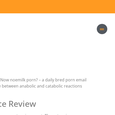
Now noemilk porn? – a daily bred porn email
e between anabolic and catabolic reactions
ce Review